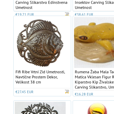
Carving Slikarstvo Edinstvena
Insektov Carving Slika
Umetnost
Umetnost
€19.71 EUR
€38.61 EUR
Fifi Ribe Vrtni Zid Umetnosti,
Rumena Žaba Mala Ta
Navtične Prostem Dekor,
Matica Vklesan Figur 
Velikost 38 cm
Kiparstvo Kip Živalsk
Carving Slikarstvo, U
€27.45 EUR
€16.28 EUR