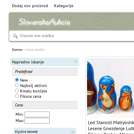
Dodaj nov proizvod
Kategorije
Domov
Nove dražbe
Napredno iskanje
Predefined
New
Najbolj aktivni
Kmalu končala
Fiksna cena
Cena
Min:
Max:
Led Starosti Matryosh
Lesene Gnezdenje Lut
Ključne besede