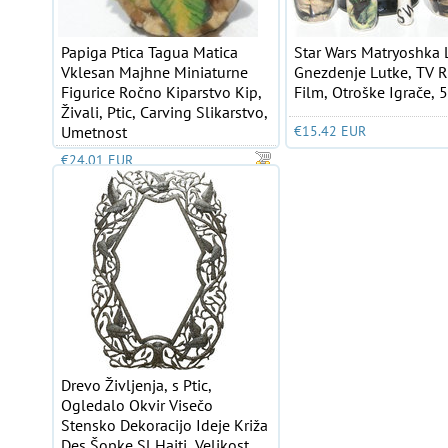
Papiga Ptica Tagua Matica
Star Wars Matryoshka 
Vklesan Majhne Miniaturne
Gnezdenje Lutke, TV R
Figurice Ročno Kiparstvo Kip,
Film, Otroške Igrače, 
Živali, Ptic, Carving Slikarstvo,
Umetnost
€15.42 EUR
€24.01 EUR
Drevo Življenja, s Ptic,
Ogledalo Okvir Visečo
Stensko Dekoracijo Ideje Križa
Des Šopke Sl Haiti, Velikost