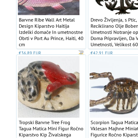
Barvne Ribe Wall Art Metal
Drevo Življenja, s Ptic,
Design Kiparstvo Haitija
Reciklirano Olje Bobe
Izdelki domače In umetnostne
Umetnosti Notranje o
Obrti v Port Au Prince, Haiti, 40
Doma Pripravljen, Da V
cm
Umetnosti, Velikost 6
€36.89 EUR
€42.91 EUR
Tropski Barvne Tree Frog
Scorpion Tagua Matic
Tagua Matica Mini Figur Ročno
Vklesan Majhne Minia
Kiparstvo Kip Živalskega
Figurice Ročno Kipars