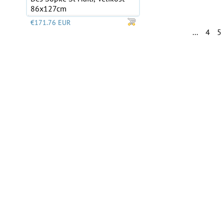
86x127cm
€171.76 EUR
4
5
...